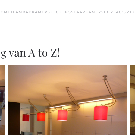
HOME
TEAM
BADKAMERS
KEUKENS
SLAAPKAMERS
BUREAU'S
ME
g van A to Z!